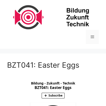
Zum
Inhalt
springen
Menü
BZT041: Easter Eggs