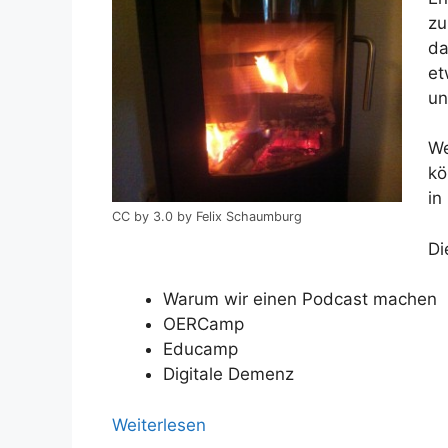
zu
da
et
un
We
kö
in
CC by 3.0 by Felix Schaumburg
Di
Warum wir einen Podcast machen
OERCamp
Educamp
Digitale Demenz
Weiterlesen