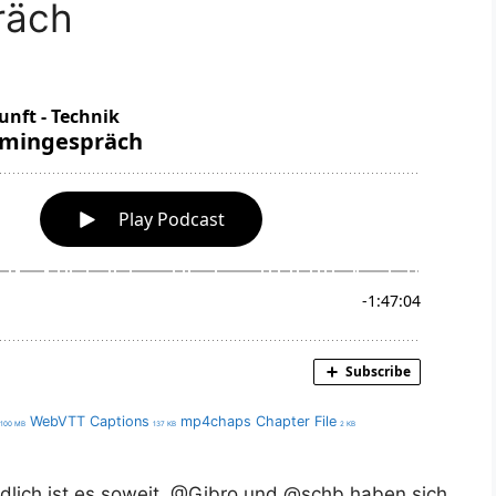
räch
WebVTT Captions
mp4chaps Chapter File
100 MB
137 KB
2 KB
dlich ist es soweit, @Gibro und @schb haben sich