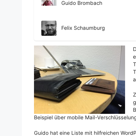
Guido Brombach
Felix Schaumburg
D
e
T
T
a
Z
g
B
Beispiel über mobile Mail-Verschlüsselung
Guido hat eine Liste mit hilfreichen Word