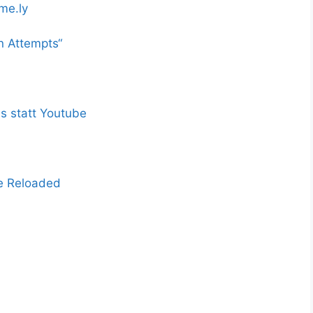
me.ly
in Attempts“
s statt Youtube
e Reloaded