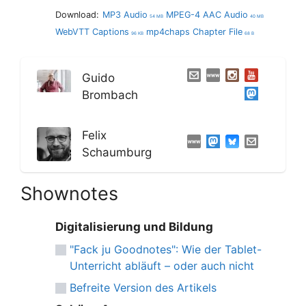
Download:
MP3 Audio
MPEG-4 AAC Audio
54 MB
40 MB
WebVTT Captions
mp4chaps Chapter File
96 KB
68 B
Guido
Brombach
Felix
Schaumburg
Shownotes
Digitalisierung und Bildung
"Fack ju Goodnotes": Wie der Tablet-
Unterricht abläuft – oder auch nicht
Befreite Version des Artikels