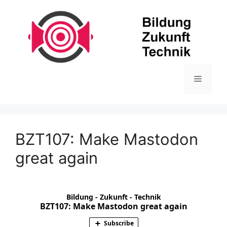
Zum
Inhalt
springen
Menü
BZT107: Make Mastodon
great again