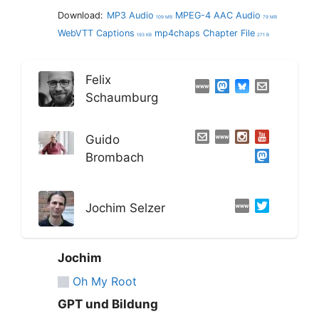
Download:
MP3 Audio
MPEG-4 AAC Audio
109 MB
79 MB
WebVTT Captions
mp4chaps Chapter File
193 KB
271 B
Felix
Schaumburg
Guido
Brombach
Jochim Selzer
Jochim
Oh My Root
GPT und Bildung