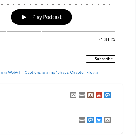
WebVTT Captions
mp4chaps Chapter File
78 MB
109 KB
214 B