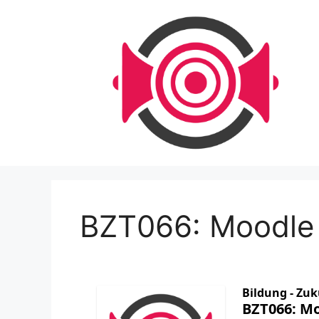
Zum
Inhalt
springen
BZT066: Moodle 