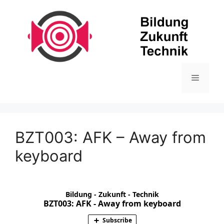
Zum
Inhalt
springen
Menü
BZT003: AFK – Away from
keyboard