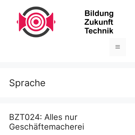
Zum
Inhalt
springen
Menü
Sprache
BZT024: Alles nur
Geschäftemacherei