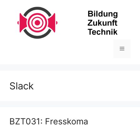
Zum
Inhalt
springen
Menü
Slack
BZT031: Fresskoma