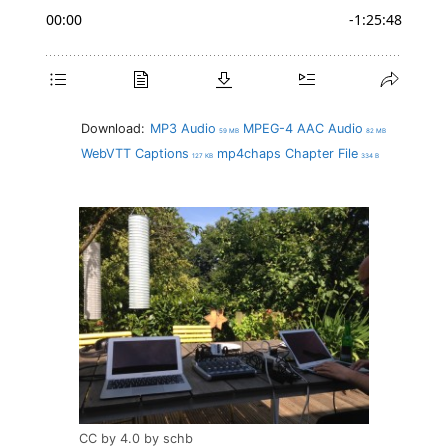
Download:
MP3 Audio
MPEG-4 AAC Audio
59 MB
82 MB
WebVTT Captions
mp4chaps Chapter File
127 KB
334 B
CC by 4.0 by schb