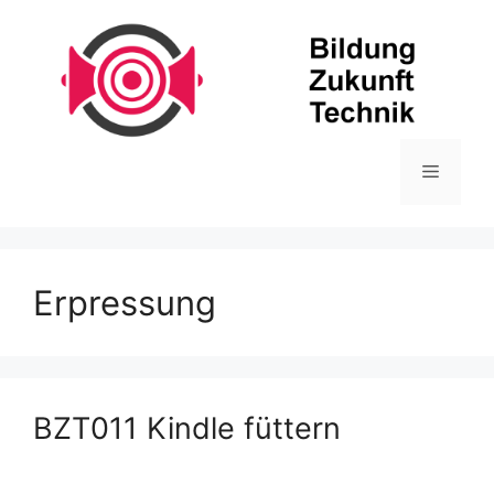
Zum
Inhalt
springen
Menü
Erpressung
BZT011 Kindle füttern