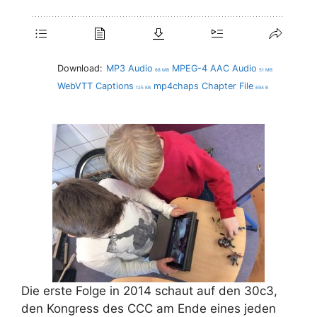
Download:
MP3 Audio
MPEG-4 AAC Audio
68 MB
51 MB
WebVTT Captions
mp4chaps Chapter File
125 KB
694 B
Die erste Folge in 2014 schaut auf den 30c3,
den Kongress des CCC am Ende eines jeden