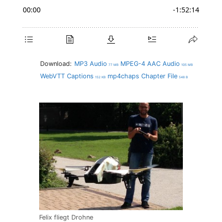
Download:
MP3 Audio
MPEG-4 AAC Audio
77 MB
105 MB
WebVTT Captions
mp4chaps Chapter File
152 KB
548 B
Felix fliegt Drohne