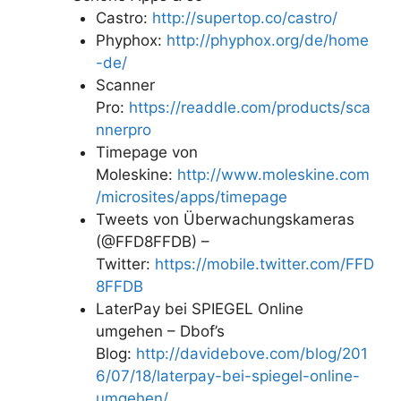
Castro:
http://supertop.co/castro/
Phyphox:
http://phyphox.org/de/home
-de/
Scanner
Pro:
https://readdle.com/products/sca
nnerpro
Timepage von
Moleskine:
http://www.moleskine.com
/microsites/apps/timepage
Tweets von Überwachungskameras
(@FFD8FFDB) –
Twitter:
https://mobile.twitter.com/FFD
8FFDB
LaterPay bei SPIEGEL Online
umgehen – Dbof’s
Blog:
http://davidebove.com/blog/201
6/07/18/laterpay-bei-spiegel-online-
umgehen/