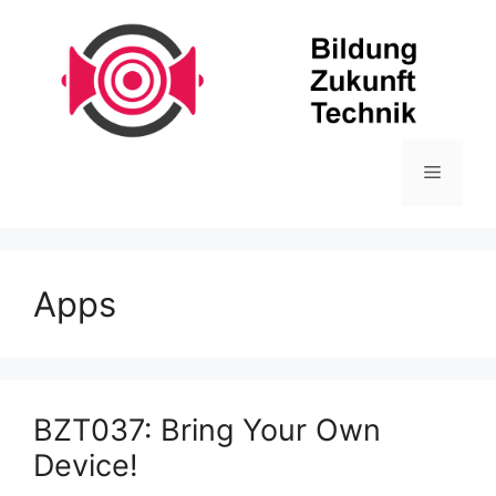
Zum
Inhalt
springen
Menü
Apps
BZT037: Bring Your Own
Device!