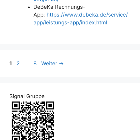
DeBeKa Rechnungs-
App:
https://www.debeka.de/service/
app/leistungs-app/index.html
Seite
Seite
Seite
1
2
…
8
Weiter
→
Signal Gruppe