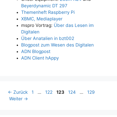
Beyerdynamic DT 297
Themenheft Raspberry Pi
XBMC, Mediaplayer
mspro Vortrag:
Über das Lesen im
Digitalen
Über Anatalien in bzt002
Blogpost zum Wesen des Digitalen
ADN Blogpost
ADN Client hAppy
Seite
Seite
Seite
Seite
Seite
←
Zurück
1
…
122
123
124
…
129
Weiter
→