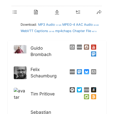
Download:
MP3 Audio
MPEG-4 AAC Audio
121 MB
88 MB
WebVTT Captions
mp4chaps Chapter File
291 KB
487 B
Guido
Brombach
Felix
Schaumburg
Tim Pritlove
Sebastian