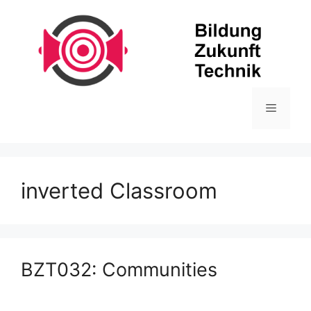
Zum
Inhalt
springen
Menü
inverted Classroom
BZT032: Communities