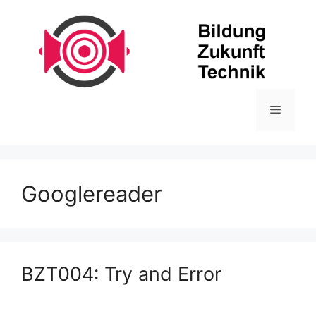
Zum
Inhalt
springen
Menü
Googlereader
BZT004: Try and Error