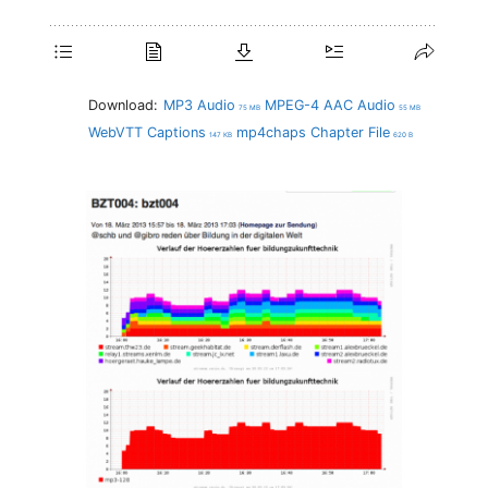
Download:
MP3 Audio
MPEG-4 AAC Audio
75 MB
55 MB
WebVTT Captions
mp4chaps Chapter File
147 KB
620 B